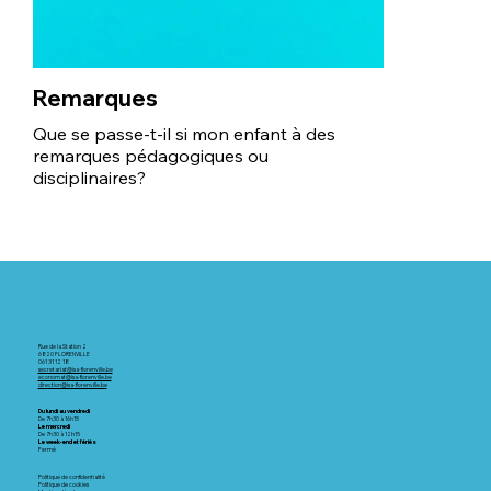
Remarques
Que se passe-t-il si mon enfant à des
remarques pédagogiques ou
disciplinaires?
Rue de la Station 2
6820 FLORENVILLE
061 31 12 18
secretariat@isa-florenville.be
economat@isa-florenville.be
direction@isa-florenville.be
Du lundi au vendredi
De 7h30 à 16h15
Le mercredi
De 7h30 à 12h15
Le week-end et fériés
Fermé
Politique de confidentialité
Politique de cookies